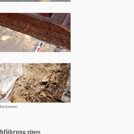
lacrymans)
hführung eines