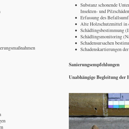
Substanz schonende Unte
m
Insekten- und Pilzschäden
Erfassung des Befallsumfa
Alte Holzschutzmittel in
Schädlingsbestimmung (In
Schädlingsmonitoring (Na
Schadensursachen besti
rierungsmaßnahmen
Schadenskartierungen der
Sanierungsempfehlungen
Unabhängige Begleitung der
n
gen
en