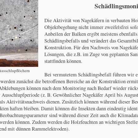
Schädlingsmoni
Die Aktivität von Nagekäfern in verbauten Holz
Objektbegehung nicht immer zweifelsfrei sofor
Anbeilen der Balken ergibt meistens ebenfalls
Schädlingsbefalls und verändert das Gesamtbil
Konstruktion. Für den Nachweis von Nagekäfer
Lösungen, die z.B. im Zuge von geplanten S
stattfinden können.
Ausschlupflöchern
Bei vermutetem Schädlingsbefall führen wir e
werden zunächst die betroffenen Bereiche an der Konstruktion ermit
e Abklebungen können nach dem Monitoring nach Bedarf wieder rüc
r Ausschlupfperiode (z. B. Gewöhnlicher Nagekäfer April bis August)
 als Aktivitätsnachweis dienen. Zusätzlich können während dieser B
ekten haften bleiben. Damit können die Insekten dann eindeutig identif
Beobachtungsparameter sind während dieser Zeit auch die Klimadate
werden können. Zudem werden die Holzfeuchten an wichtigen Stellen
end mit dünnen Rammelektroden).