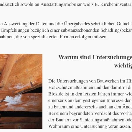
dsätzlich sowohl an Ausstattungsmobiliar wie z.B. Kircheninventar
ie Auswertung der Daten und die Übergabe des schriftlichen Gutacht
n Empfehlungen bezüglich einer substanzschonenden Schädlingsbekäm
hmen, die von spezialisierten Firmen erfolgen müssen.
Warum sind Untersuchungen
wichti
Die Untersuchungen von Bauwerken im Hin
Holzschutzmaßnahmen und den damit in di
Biozide ist in den letzten Jahren immer wi
einerseits an dem gestiegenen Interesse de
zu bauen und andererseits auch an den Änd
Bei einem begründeten Verdacht des Vorha
der Bauherr vor Sanierungsmaßnahmen ode
Wohnraum eine Untersuchung veranlassen.